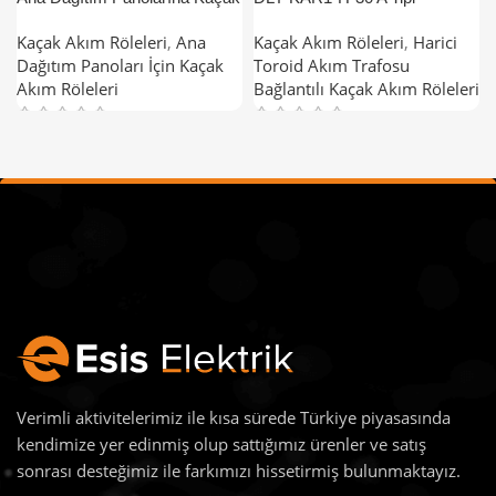
Akım Rölesi İlave Etmenin
Mekanik Harmonik Filtreli
Kaçak Akım Röleleri
,
Ana
Kaçak Akım Röleleri
,
Harici
İdeal Yolları
Kaçak Akım Röleleri
Dağıtım Panoları İçin Kaçak
Toroid Akım Trafosu
Akım Röleleri
Bağlantılı Kaçak Akım Röleleri
Verimli aktivitelerimiz ile kısa sürede Türkiye piyasasında
kendimize yer edinmiş olup sattığımız ürenler ve satış
sonrası desteğimiz ile farkımızı hissetirmiş bulunmaktayız.