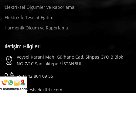
Elektriksel Ölçümler ve Raporlama
Elektrik İç Tesisat Eğitimi
Harmonik Ölçüm ve Raporlama
İletişim Bilgileri
Veysel Karani Mah. Gülhane Cad. Sinpaş GYO B Blok
NO:7/1C Sancaktepe / İSTANBUL
+90 542 804 09 55
zi Arayın
WhatsApp
E-Posta Gönder
Yol Tarifi Al
info@esiselektirik.com
2023
Esis Elektrik
Tüm Hakları Saklıdır.