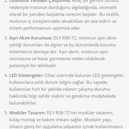
Otomatik Yeniden Çalıştırma:
Röle, bir gerilim sorunu
nedeniyle motorun durduğunu algıladığında, otomatik
olarak bir yeniden başlatma sürecini başlatır. Bu özellik,
motorun iş süreçlerindeki aksaklıkları en aza indirir ve
sistem performansını optimize eder.
Aşırı Akım Koruması:
DLY RSR-72, motorun aşırı akım
çektiği durumları da algılar ve bu durumlarda koruma
önlemlerini devreye alır. Aşırı akım, motorun aşırı
ısınmasına ve hasar görmesine neden olabilecek
potansiyel bir tehlikedir.
LED Göstergeler:
Cihaz üzerinde bulunan LED göstergeler,
kullanıcılara anlık durum bilgisi sağlar. Bu sayede,
kullanıcılar hızlı bir şekilde rölenin çalışma durumu
hakkında bilgi sahibi olabilir ve gerekirse müdahalede
bulunabilirler.
Modüler Tasarım:
DLY RSR-72’nin modüler tasarımı,
kolay montaj ve bakım imkanı sağlar. Modüler yapı,
cihazın geniş bir uygulama yelpazesi içinde kullanılmasını