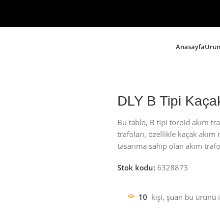
Anasayfa
Ürün
DLY B Tipi Kaça
Bu tablo, B tipi toroid akım t
trafoları, özellikle kaçak akım 
tasarıma sahip olan akım traf
Stok kodu:
6328873
10
kişi, şuan bu ürünü i