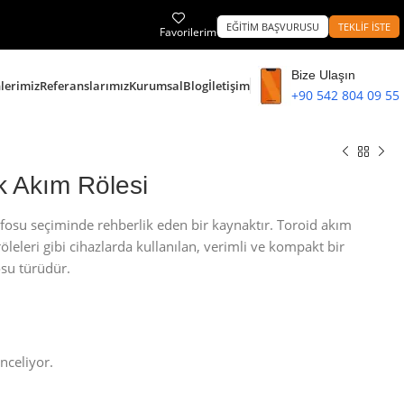
EĞİTİM BAŞVURUSU
TEKLİF İSTE
Favorilerim
Bize Ulaşın
lerimiz
Referanslarımız
Kurumsal
Blog
İletişim
+90 542 804 09 55
k Akım Rölesi
rafosu seçiminde rehberlik eden bir kaynaktır. Toroid akım
röleleri gibi cihazlarda kullanılan, verimli ve kompakt bir
osu türüdür.
nceliyor.