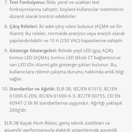
Test Fonksiyonu:
Röle, yerel ve uzaktan test
fonksiyonlarına sahiptir, böylece kullanıcılar sistemlerini
düzenli olarak kontrol edebilirler.
Çıkış Röleleri:
İki adet çıkış rölesi bulunur (AÇMA ve Ön
Alarm). Bu röleler, normalde enerjisiz veya enerjili olarak
yapılandırılabilir ve 10 A (250 VAC) kapasitesine sahiptir.
Gösterge Göstergeleri:
Rölede yeşil LED (güç AÇIK),
kırmızı LED (AÇMA), kırmızı LED (Eksik CT bağlantısı) ve
sarı LED (Ön Alarm) gibi gösterge ışıkları bulunur. Bu,
kullanıcılara rölenin çalışma durumu hakkında anlık bilgi
sağlar.
Standartlar ve Ağırlık:
ELR-3B, IEC/EN 61010, IEC/EN
61000-6-2EN, IEC/EN 61000-6-3, IEC/TR 60755, CEI EN
60947-2 Ek M standartlarına uygundur. Ağırlığı yaklaşık
260g’dir.
ELR-3B Kaçak Akım Rölesi, geniş teknik özellikleri ve
güvenilir performansıyla elektrik sistemlerinde güvenlik