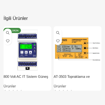
İlgili Ürünler
YENI ÜRÜN
800 Volt AC IT Sistem Güneş
AT-3503 Topraklama ve
Enerji Santrali İzolasyon
Gerilim Koruma Cihazı
Ürünler
Ürünler
Kontrol, İzleme ve Koruma
Cihazı