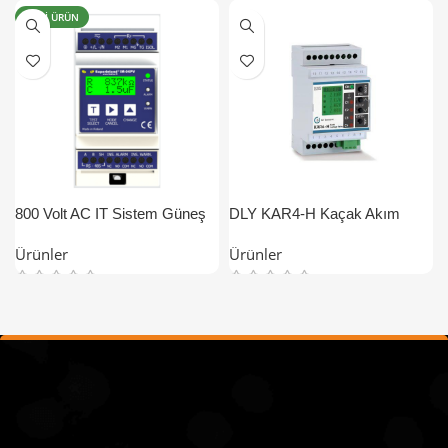
YENI ÜRÜN
800 Volt AC IT Sistem Güneş
DLY KAR4-H Kaçak Akım
Enerji Santrali İzolasyon
Rölesi
Ürünler
Ürünler
Kontrol, İzleme ve Koruma
Cihazı