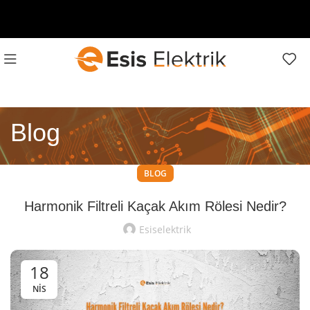
Blog
BLOG
Harmonik Filtreli Kaçak Akım Rölesi Nedir?
Esiselektrik
18
NIS