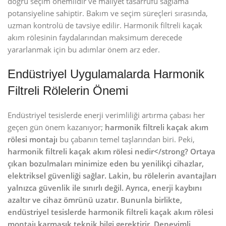
doğru seçim önemlidir ve maliyet tasarrufu sağlama
potansiyeline sahiptir. Bakım ve seçim süreçleri sırasında,
uzman kontrolü de tavsiye edilir. Harmonik filtreli kaçak
akım rölesinin faydalarından maksimum derecede
yararlanmak için bu adımlar önem arz eder.
Endüstriyel Uygulamalarda Harmonik
Filtreli Rölelerin Önemi
Endüstriyel tesislerde enerji verimliliği artırma çabası her
geçen gün önem kazanıyor;
harmonik filtreli kaçak akım
rölesi montajı
bu çabanın temel taşlarından biri. Peki,
harmonik filtreli kaçak akım rölesi nedir</strong? Ortaya
çıkan bozulmaları minimize eden bu yenilikçi cihazlar,
elektriksel güvenliği sağlar. Lakin, bu rölelerin avantajları
yalnızca güvenlik ile sınırlı değil. Ayrıca, enerji kaybını
azaltır ve cihaz ömrünü uzatır. Bununla birlikte,
endüstriyel tesislerde harmonik filtreli kaçak akım rölesi
montajı karmaşık teknik bilgi gerektirir. Deneyimli