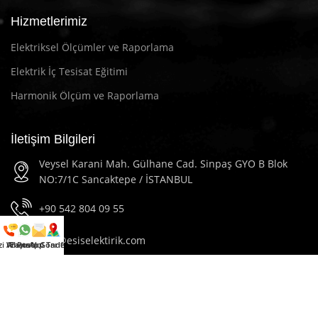
Hizmetlerimiz
Elektriksel Ölçümler ve Raporlama
Elektrik İç Tesisat Eğitimi
Harmonik Ölçüm ve Raporlama
İletişim Bilgileri
Veysel Karani Mah. Gülhane Cad. Sinpaş GYO B Blok
NO:7/1C Sancaktepe / İSTANBUL
+90 542 804 09 55
info@esiselektirik.com
zi Arayın
WhatsApp
E-Posta Gönder
Yol Tarifi Al
2023
Esis Elektrik
Tüm Hakları Saklıdır.