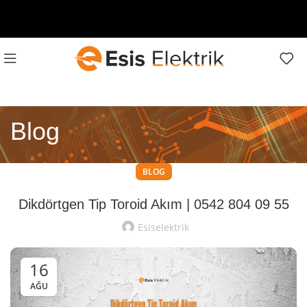
Blog
BLOG
Dikdörtgen Tip Toroid Akım | 0542 804 09 55
Esiselektrik
16
AĞU