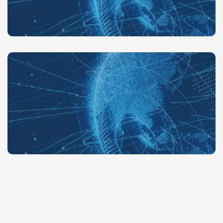
F Tipi Kaçak Akım
Rölesi Nedir?
Detaylar
Harmonik Filtreli
Kaçak Akım Rölesi
Detaylar