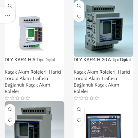
DLY KAR4-H A Tipi Dijital
DLY KAR4-H-30 A Tipi Dijital
Harmonik Filtreli Kaçak Akım
Harmonik Filtreli Kaçak Akım
Röleleri
Röleleri
Kaçak Akım Röleleri
,
Harici
Kaçak Akım Röleleri
,
Harici
Toroid Akım Trafosu
Toroid Akım Trafosu
Bağlantılı Kaçak Akım
Bağlantılı Kaçak Akım
Röleleri
Röleleri