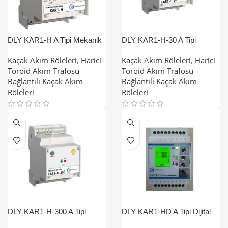
DLY KAR1-H A Tipi Mekanik
DLY KAR1-H-30 A Tipi
Harmonik Filtreli Kaçak Akım
Mekanik Harmonik Filtreli
Röleleri
Kaçak Akım Röleleri
Kaçak Akım Röleleri
,
Harici
Kaçak Akım Röleleri
,
Harici
Toroid Akım Trafosu
Toroid Akım Trafosu
Bağlantılı Kaçak Akım
Bağlantılı Kaçak Akım
Röleleri
Röleleri
DLY KAR1-H-300 A Tipi
DLY KAR1-HD A Tipi Dijital
Mekanik Harmonik Filtreli
Harmonik Filtreli Kaçak Akım