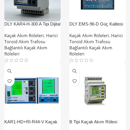
DLY KAR4-H-300 A Tipi Dijital
DLY EMS-96-D Güç Kalitesi
Harmonik Filtreli Kaçak Akım
Analizörü Özellikli Kaçak
Röleleri
Akım Rölesi
Kaçak Akım Röleleri
,
Harici
Kaçak Akım Röleleri
,
Harici
Toroid Akım Trafosu
Toroid Akım Trafosu
Bağlantılı Kaçak Akım
Bağlantılı Kaçak Akım
Röleleri
Röleleri
KAR1-HD+RI-R44-V Kaçak
B Tipi Kaçak Akım Rölesi
Akım Rölesi ve İzolasyon