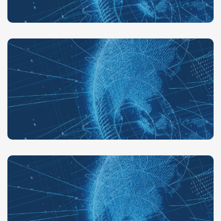
Kaçak Akım Rölesi
Çeşitleri Nelerdir?
Detaylar
B Tipi Kaçak Akım
Rölesi Nedir?
Detaylar