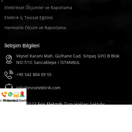
Elektriksel Ölçümler ve Raporlama
Elektrik İç Tesisat Eğitimi
Harmonik Ölçüm ve Raporlama
İletişim Bilgileri
Veysel Karani Mah. Gülhane Cad. Sinpaş GYO B Blok
NO:7/1C Sancaktepe / İSTANBUL
+90 542 804 09 55
info@esiselektirik.com
zi Arayın
WhatsApp
E-Posta Gönder
Yol Tarifi Al
2023
Esis Elektrik
Tüm Hakları Saklıdır.